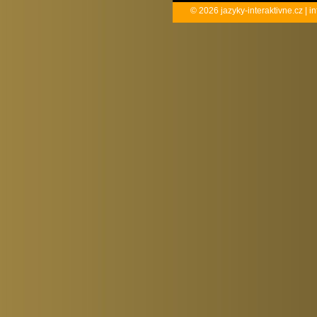
© 2026
jazyky-interaktivne.cz
|
in