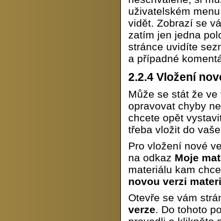
uživatelském menu.
vidět. Zobrazí se 
zatím jen jedna po
stránce uvidíte se
a případné komentá
2.2.4
Vložení nov
Může se stát že ve
opravovat chyby ne
chcete opět vystavi
třeba vložit do vaš
Pro vložení nové ve
na odkaz
Moje mat
materiálu kam chcet
novou verzi mater
Otevře se vám str
verze
. Do tohoto p