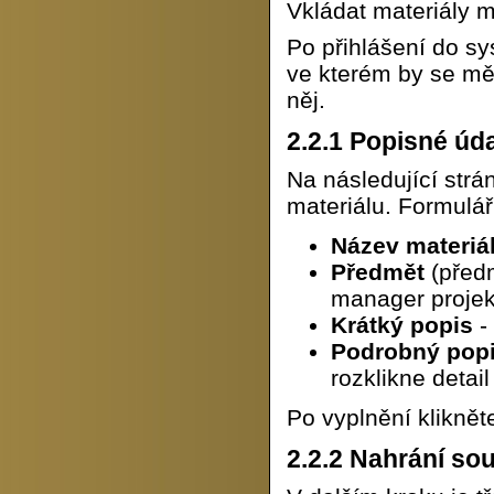
Vkládat materiály m
Po přihlášení do s
ve kterém by se měl
něj.
2.2.1
Popisné úda
Na následující strá
materiálu. Formulář
Název materiá
Předmět
(předm
manager projek
Krátký popis
-
Podrobný pop
rozklikne detail
Po vyplnění kliknět
2.2.2
Nahrání so