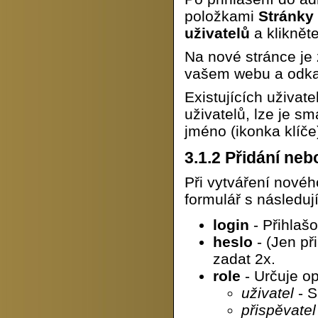
položkami
Stránky
uživatelů
a kliknět
Na nové stránce je
vašem webu a odk
Existujících uživat
uživatelů, lze je s
jméno (ikonka klíče
3.1.2
Přidání nebo
Při vytváření nového
formulář s následují
login
- Přihlašo
heslo
- (Jen př
zadat 2x.
role
- Určuje op
uživatel
- S
přispěvatel