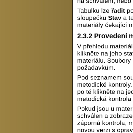
na schválení, nebo 
Tabulku lze
řadit
po
sloupečku
Stav
a t
materiály čekající 
2.3.2
Provedení m
V přehledu materiál
klikněte na jeho s
materiálu. Soubory 
požadavkům.
Pod seznamem soubo
metodické kontroly.
po té klikněte na je
metodická kontrola
Pokud jsou u materi
schválen a zobraze
záporná kontrola, m
novou verzi s oprav