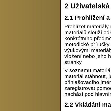
2
Uživatelská
2.1
Prohlížení a
Prohlížet materiály
materiálů slouží o
konkrétního předmě
metodické příručky 
výukovými materiály
vložení nebo jeho 
stránky.
V seznamu materiál
materiál stáhnout, 
přihlašovacího jmé
zaregistrovat pomo
nachází pod hlavn
2.2
Vkládání mat