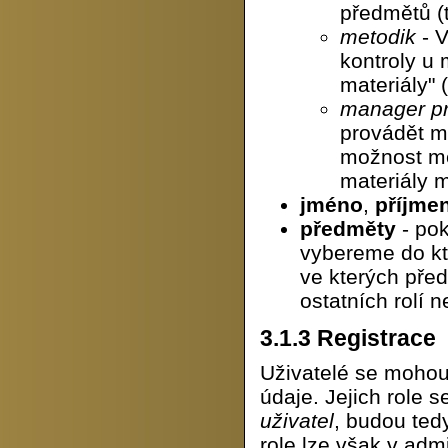
předmětů (t
metodik
- V
kontroly u 
materiály" 
manager pr
provádět m
možnost mě
materiály 
jméno
,
příjmen
předměty
- pok
vybereme do kt
ve kterých pře
ostatních rolí
3.1.3
Registrace
Uživatelé se mohou 
údaje. Jejich role s
uživatel
, budou ted
role lze však v admi