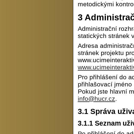
metodickými kontro
3
Administrač
Administrační rozhr
statických stránek 
Adresa administrač
stránek projektu pro
www.ucimeinterakti
www.ucimeinterakti
Pro přihlášení do a
přihlašovací jméno 
Pokud jste hlavní 
info@hucr.cz
.
3.1
Správa uživ
3.1.1
Seznam uživ
Po přihlášení do ad