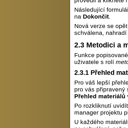
provedli a klikněte
Následující formulá
na
Dokončit
.
Nová verze se opět
schválena, nahradí 
2.3
Metodici a m
Funkce popisované v
uživatele s rolí
met
2.3.1
Přehled mat
Pro váš lepší přehl
pro vás připravený 
Přehled materiálů
Po rozkliknutí uvid
manager projektu př
U každého materiál