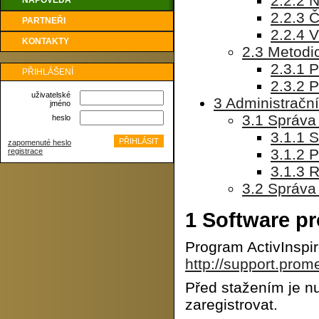
2.2.2 
NÁPOVĚDA
2.2.3 
PARTNEŘI
2.2.4 
KONTAKTY
2.3 Metodic
2.3.1 P
PŘIHLÁŠENÍ
2.3.2 
uživatelské
3 Administrační
jméno
3.1 Správa
heslo
3.1.1 
zapomenuté heslo
3.1.2 P
registrace
3.1.3 
3.2 Správa
1
Software pro
Program ActivInspi
http://support.pro
Před stažením je n
zaregistrovat.