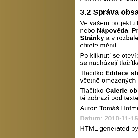
3.2
Správa obsa
Ve vašem projektu 
nebo
Nápověda
. P
Stránky
a v rozbal
chtete měnit.
Po kliknutí se ote
se nacházejí tlačít
Tlačítko
Editace st
včetně omezených 
Tlačítko
Galerie o
té zobrazí pod text
Autor: Tomáš Hofm
Datum: 2010-11-15
HTML generated by