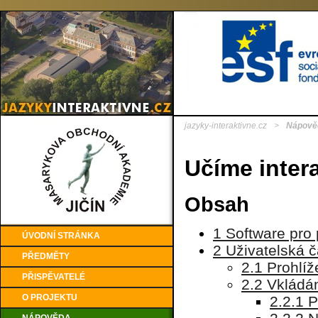
jazyky-interaktivne.cz
>
Nápově
Učíme intera
Obsah
1 Software pro 
ÚVODNÍ STRÁNKA
2 Uživatelská 
PŘEDMĚTY
2.1 Prohlíž
PŘISPĚVATELÉ
2.2 Vkládán
O PROJEKTU
2.2.1 