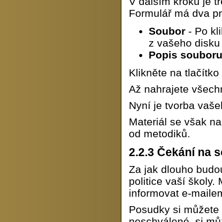
V dalším kroku je t
Formulář má dva pr
Soubor
- Po kl
z vašeho disku 
Popis soubor
Klikněte na tlačítko
Až nahrajete všechn
Nyní je tvorba vaš
Materiál se však n
od metodiků.
2.2.3
Čekání na s
Za jak dlouho budo
politice vaší školy
informovat e-maile
Posudky si můžete p
neschválené, si mů