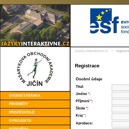
jazyky-interaktivne.cz
>
registr
Registrace
Osobní údaje
Titul:
Jméno
*
:
ÚVODNÍ STRÁNKA
Příjmení
*
:
PŘEDMĚTY
Škola
*
:
PŘISPĚVATELÉ
Kraj
*
:
O PROJEKTU
Aprobace: