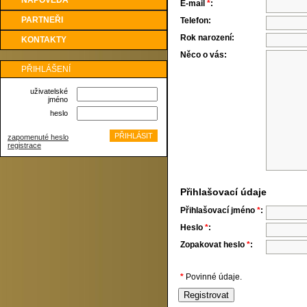
NÁPOVĚDA
E-mail
*
:
PARTNEŘI
Telefon:
Rok narození:
KONTAKTY
Něco o vás:
PŘIHLÁŠENÍ
uživatelské
jméno
heslo
zapomenuté heslo
registrace
Přihlašovací údaje
Přihlašovací jméno
*
:
Heslo
*
:
Zopakovat heslo
*
:
*
Povinné údaje.