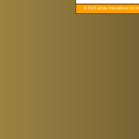
© 2026
jazyky-interaktivne.cz
|
i