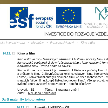
zyky-interaktivne.cz
>
předměty
>
Francouzský jazyk
>
Kino a film
Kino a film
20.12.
12
Kino a film ve dvou tematických okruzích: 1.historie - počátky filmu s
francouzské osobnosti, 2.slovní zásoba ke kinu a jeho vybavení, konv
k hovoru o filmu. Úroveň podle SERRJ: B1
Kino a film ve dvou tematických okruzích: 1.Historie a počátky filmu, f
a průkopníci filmu. 2.Slovní zásoba ke kinu, vybavení kina, lidé se vzt
i diváci), konverzační obraty k diskuzi o filmu ve třech rozhovorech - 
situacích (výběr filmu, koupě lístku, hodnocení filmu). Vše zpracováno
cvičení, úkoly jazykové nebo znalostní, doplňující otázky.
Úroveň:
B1
Téma:
literatura a umění
Autor:
Mgr. Jana Koblížková
Další materiály tohoto autora
30.12.
12
Památky UNESCO v ČR