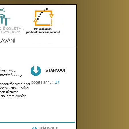
STÁHNOUT
 důrazem na
erzační obraty
17
počet stáhnutí:
rancouzští vynálezci
ahem k filmu (tvůrci
třech různých
 do interaktivních
STÁHNOUT