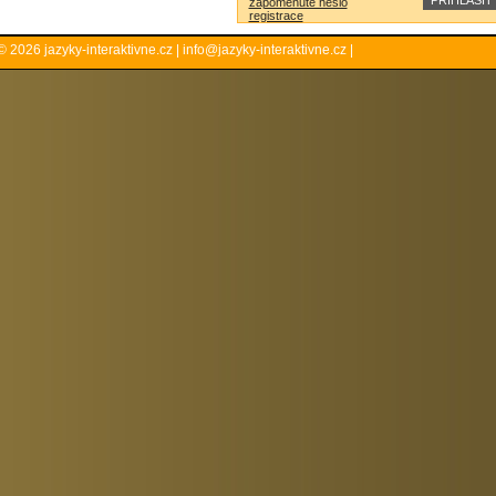
zapomenuté heslo
registrace
© 2026
jazyky-interaktivne.cz
|
info@jazyky-interaktivne.cz
|