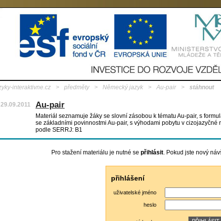
zyky-interaktivne.cz
>
předměty
>
Německý jazyk
>
Au-pair
>
stáhnout
Au-pair
29.09.2011
Materiál seznamuje žáky se slovní zásobou k tématu Au-pair, s formul
se základními povinnostmi Au-pair, s výhodami pobytu v cizojazyčné 
podle SERRJ: B1
Pro stažení materiálu je nutné se
přihlásit
. Pokud jste nový náv
přihlášení
uživatelské jméno
heslo