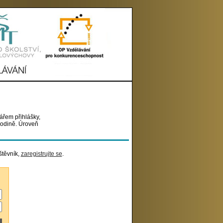
ářem přihlášky,
rodině. Úroveň
štěvník,
zaregistrujte se
.