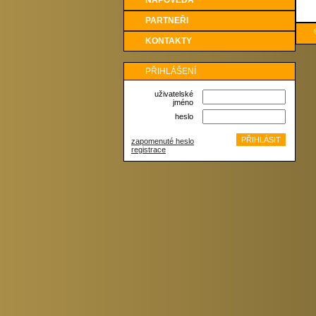
NÁPOVĚDA
PARTNEŘI
KONTAKTY
PŘIHLÁŠENÍ
uživatelské
jméno
heslo
zapomenuté heslo
registrace