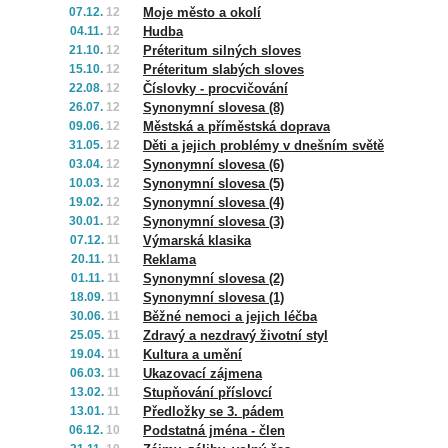
07.12.
12
Moje město a okolí
04.11.
12
Hudba
21.10.
12
Préteritum silných sloves
15.10.
12
Préteritum slabých sloves
22.08.
12
Číslovky - procvičování
26.07.
12
Synonymní slovesa (8)
09.06.
12
Městská a příměstská doprava
31.05.
12
Děti a jejich problémy v dnešním světě
03.04.
12
Synonymní slovesa (6)
10.03.
12
Synonymní slovesa (5)
19.02.
12
Synonymní slovesa (4)
30.01.
12
Synonymní slovesa (3)
07.12.
11
Výmarská klasika
20.11.
11
Reklama
01.11.
11
Synonymní slovesa (2)
18.09.
11
Synonymní slovesa (1)
30.06.
11
Běžné nemoci a jejich léčba
25.05.
11
Zdravý a nezdravý životní styl
19.04.
11
Kultura a umění
06.03.
11
Ukazovací zájmena
13.02.
11
Stupňování příslovcí
13.01.
11
Předložky se 3. pádem
06.12.
10
Podstatná jména - člen