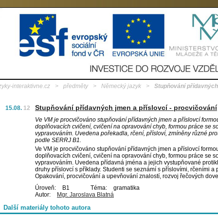
zyky-interaktivne.cz
>
předměty
>
Německý jazyk
>
Stupňování přídavných 
Stupňování přídavných jmen a příslovcí - procvičování
15.08.
12
Ve VM je procvičováno stupňování přídavných jmen a příslovcí formo
doplňovacích cvičení, cvičení na opravování chyb, formou práce se s
vypravováním. Uvedena pořekadla, rčení, přísloví, zmíněny různé pro
podle SERRJ B1.
Ve VM je procvičováno stupňování přídavných jmen a příslovcí formo
doplňovacích cvičení, cvičení na opravování chyb, formou práce se s
vypravováním. Uvedena přídavná jména a jejich vystupňované protik
druhy příslovcí s příklady. Studenti se seznámí s příslovími, rčeními a 
Opakování, procvičování a upevňování znalostí, rozvoj řečových dove
Úroveň:
B1
Téma:
gramatika
Autor:
Mgr. Jaroslava Blatná
Další materiály tohoto autora