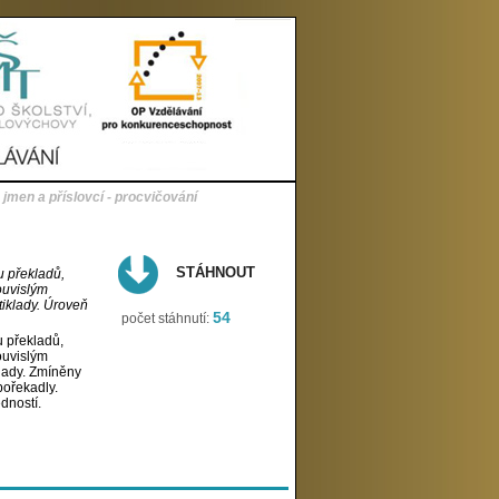
jmen a příslovcí - procvičování
STÁHNOUT
u překladů,
ouvislým
tiklady. Úroveň
54
počet stáhnutí:
u překladů,
ouvislým
lady. Zmíněny
pořekadly.
dností.