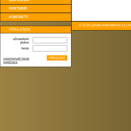
NÁPOVĚDA
PARTNEŘI
KONTAKTY
© 2026
jazyky-interaktivne.cz
|
i
PŘIHLÁŠENÍ
uživatelské
jméno
heslo
zapomenuté heslo
registrace