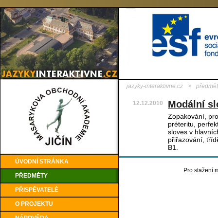
jazyky-interaktivne.cz
>
předmět
Modální sl
12.12.2010
Zopakování, pro
préteritu, perf
sloves v hlavní
přiřazování, tř
B1.
ÚVODNÍ STRÁNKA
Pro stažení m
PŘEDMĚTY
PŘISPĚVATELÉ
O PROJEKTU