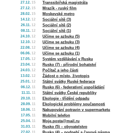
27.12.
15
Transsibiřská magistrála
27.12.
15
Mrazík - ruský film
28.02.
15
Moskevské metro
14.12.
12
Sociální sítě (3)
26.11.
12
Sociální sítě (2)
08.11.
12
Sociální sítě (1)
24.10.
12
Učíme se azbuku (5)
12.10.
12
Učíme se azbuku (3)
22.08.
12
Učíme se azbuku (4)
06.06.
12
Učíme se azbuku (1)
17.05.
12
Systém vzdělávání v Rusku
23.04.
12
Rusko (7) - přírodní bohatství
24.03.
12
Počítač a jeho části
13.02.
12
Žádost o místo, životopis
25.01.
12
Státní svátky Ruské federace
06.12.
11
Rusko (6) - federativní uspořádání
11.11.
11
Státní svátky České republiky
20.10.
11
Ekologie - třídění odpadu
28.09.
11
Ekologické problémy současnosti
18.06.
11
Nakupování potravin v supermarketu
17.05.
11
Mobilní telefon
25.04.
11
Moje.posta@mail.ru
31.03.
11
Rusko (5) – obyvatelstvo
27.02.
11
Rusko (4) – podnebí a časová pásma