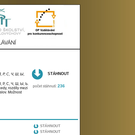
STÁHNOUT
, Р, С, Ч, Ш, Ы,
, Р, С, Ч, Ш, Ы, Ь.
236
počet stáhnutí:
dy, rozdíly mezi
 slov. Možnost
STÁHNOUT
STÁHNOUT