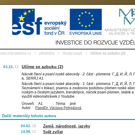
zyky-interaktivne.cz
>
předměty
>
Ruský jazyk
>
Učíme se azbuku (2)
Učíme se azbuku (2)
03.10.
12
Nácvik čtení a psaní ruské abecedy - 2. část - písmena: Г, Д, И, Й, Л, П
Ь. SERRJ A1.
Nácvik čtení a psaní ruské abecedy - 2. část - písmena: Г, Д, И, Й, Л, П
Seznámení s tiskací, psanou a zvukovou podobou písmen ruské abece
ruským a českým jazykem, transkripce, nácvik psaní písmen, slabik a
využití videonahrávek z Youtube.
Úroveň:
A1
Téma:
jiné
Autor:
PaedDr. Václava Petrgálová
Další materiály tohoto autora
04.02.
18
Země, národnosti, jazyky
14.06.
17
Svět zvířat