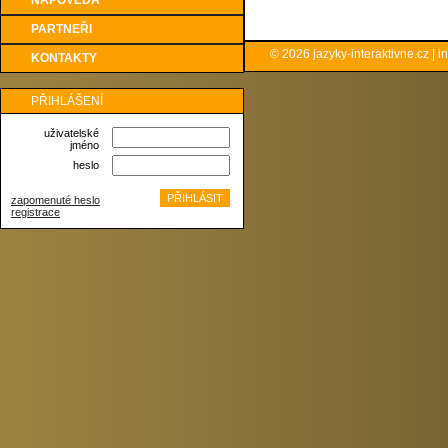
NÁPOVĚDA
PARTNEŘI
© 2026
jazyky-interaktivne.cz
|
i
KONTAKTY
PŘIHLÁŠENÍ
uživatelské
jméno
heslo
zapomenuté heslo
registrace