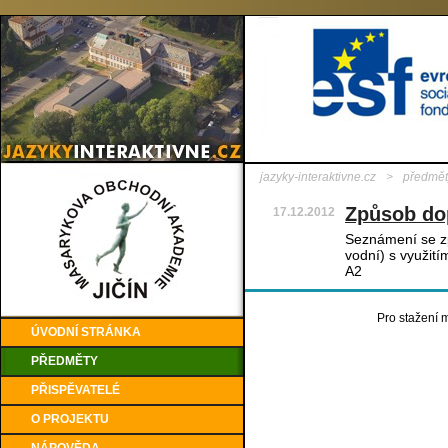
jazyky-interaktivne.cz
>
předmět
Způsob do
17.12.2012
Seznámení se zp
vodní) s využití
A2
Pro stažení m
ÚVODNÍ STRÁNKA
PŘEDMĚTY
PŘISPĚVATELÉ
O PROJEKTU