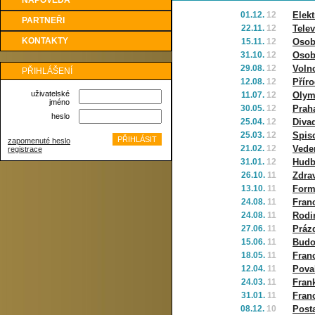
NÁPOVĚDA
01.12.
12
Elekt
PARTNEŘI
22.11.
12
Telev
KONTAKTY
15.11.
12
Osob
31.10.
12
Osob
29.08.
12
Volno
PŘIHLÁŠENÍ
12.08.
12
Přír
uživatelské
11.07.
12
Olym
jméno
30.05.
12
Prah
heslo
25.04.
12
Diva
25.03.
12
Spis
zapomenuté heslo
21.02.
12
Vede
registrace
31.01.
12
Hudb
26.10.
11
Zdrav
13.10.
11
Form
24.08.
11
Fran
24.08.
11
Rodin
27.06.
11
Práz
15.06.
11
Budo
18.05.
11
Franc
12.04.
11
Pova
24.03.
11
Fran
31.01.
11
Fran
08.12.
10
Post