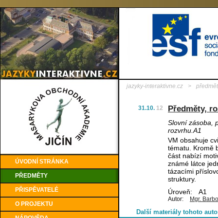
jazyky-interaktivne.cz
>
předmět
Předměty, ro
31.10.
12
Slovní zásoba, p
rozvrhu.A1
VM obsahuje cvi
tématu. Kromě b
část nabízí moti
ÚVODNÍ STRÁNKA
známé látce jed
tázacími příslov
PŘEDMĚTY
struktury.
PŘISPĚVATELÉ
Úroveň:
A1
Autor:
Mgr. Barbo
O PROJEKTU
Další materiály tohoto auto