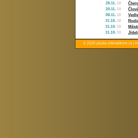
29.11.
10
Člen
20.11.
10
Člově
08.11.
10
Vedle
31.10.
10
Rodi
31.10.
10
Měst
31.10.
10
Jíde
© 2026
jazyky-interaktivne.cz
|
i