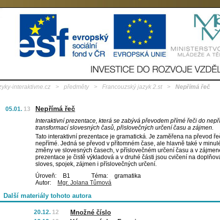
zyky-interaktivne.cz
>
předměty
>
Francouzský jazyk 2.st
>
Nepřímá řeč
Nepřímá řeč
05.01.
13
Interaktivní prezentace, která se zabývá převodem přímé řeči do nep
transformací slovesných časů, přislovečných určení času a zájmen.
Tato interaktivní prezentace je gramatická. Je zaměřena na převod ře
nepřímé. Jedná se převod v přítomném čase, ale hlavně také v minul
změny ve slovesných časech, v příslovečném určení času a v zájmene
prezentace je čistě výkladová a v druhé části jsou cvičení na doplňov
sloves, spojek, zájmen i příslovečných určení.
Úroveň:
B1
Téma:
gramatika
Autor:
Mgr. Jolana Tůmová
Další materiály tohoto autora
20.12.
12
Množné číslo