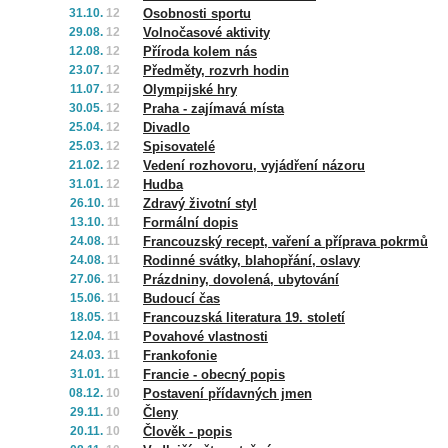
31.10.
12
Osobnosti sportu
29.08.
12
Volnočasové aktivity
12.08.
12
Příroda kolem nás
23.07.
12
Předměty, rozvrh hodin
11.07.
12
Olympijské hry
30.05.
12
Praha - zajímavá místa
25.04.
12
Divadlo
25.03.
12
Spisovatelé
21.02.
12
Vedení rozhovoru, vyjádření názoru
31.01.
12
Hudba
26.10.
11
Zdravý životní styl
13.10.
11
Formální dopis
24.08.
11
Francouzský recept, vaření a příprava pokrmů
24.08.
11
Rodinné svátky, blahopřání, oslavy
27.06.
11
Prázdniny, dovolená, ubytování
15.06.
11
Budoucí čas
18.05.
11
Francouzská literatura 19. století
12.04.
11
Povahové vlastnosti
24.03.
11
Frankofonie
31.01.
11
Francie - obecný popis
08.12.
10
Postavení přídavných jmen
29.11.
10
Členy
20.11.
10
Člověk - popis