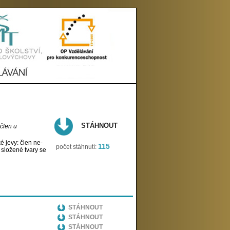
STÁHNOUT
 člen u
é jevy: člen ne-
115
počet stáhnutí:
 složené tvary se
STÁHNOUT
STÁHNOUT
STÁHNOUT