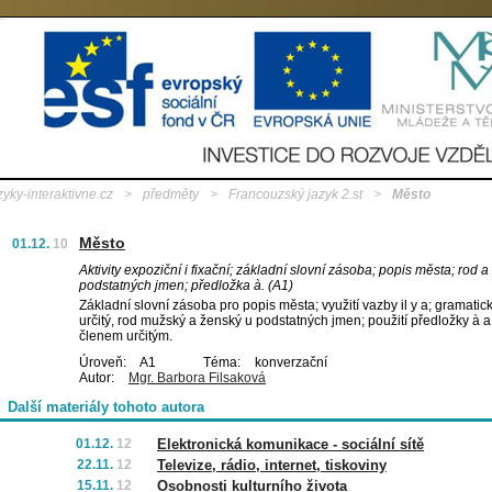
zyky-interaktivne.cz
>
předměty
>
Francouzský jazyk 2.st
>
Město
Město
01.12.
10
Aktivity expoziční i fixační; základní slovní zásoba; popis města; rod a
podstatných jmen; předložka à. (A1)
Základní slovní zásoba pro popis města; využití vazby il y a; gramatick
určitý, rod mužský a ženský u podstatných jmen; použití předložky à a
členem určitým.
Úroveň:
A1
Téma:
konverzační
Autor:
Mgr. Barbora Filsaková
Další materiály tohoto autora
01.12.
12
Elektronická komunikace - sociální sítě
22.11.
12
Televize, rádio, internet, tiskoviny
15.11.
12
Osobnosti kulturního života