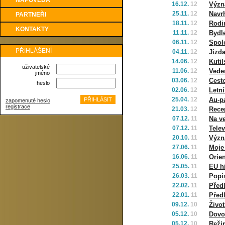
NÁPOVĚDA
16.12.
12
Význ
25.11.
12
Navr
PARTNEŘI
18.11.
12
Rodi
KONTAKTY
11.11.
12
Bydl
06.11.
12
Spol
PŘIHLÁŠENÍ
04.11.
12
Jízd
14.06.
12
Kutil
uživatelské
11.06.
12
Vede
jméno
03.06.
12
Cest
heslo
02.06.
12
Letní
25.04.
12
Au-p
zapomenuté heslo
registrace
21.03.
12
Rece
07.12.
11
Na v
07.12.
11
Telev
20.10.
11
Význ
27.06.
11
Moje
16.06.
11
Orie
25.05.
11
EU hi
26.03.
11
Popi
22.02.
11
Před
22.01.
11
Před
09.12.
10
Živo
05.12.
10
Dovo
05.12.
10
Reži