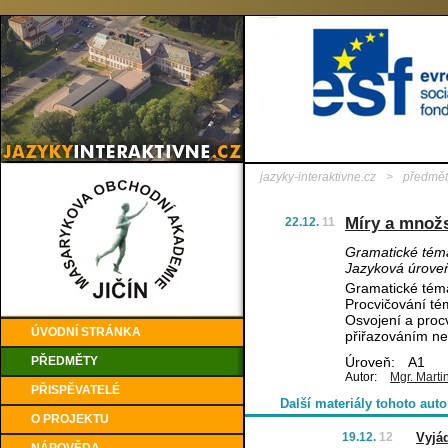
jazyky-interaktivne.cz
>
předmět
Míry a množs
22.12.
11
Gramatické téma
Jazyková úrove
Gramatické téma
Procvičování tém
Osvojení a procv
ÚVODNÍ STRÁNKA
přiřazováním n
PŘEDMĚTY
Úroveň:
A1
Autor:
Mgr. Marti
PŘISPĚVATELÉ
Další materiály tohoto auto
O PROJEKTU
19.12.
12
Vyjá