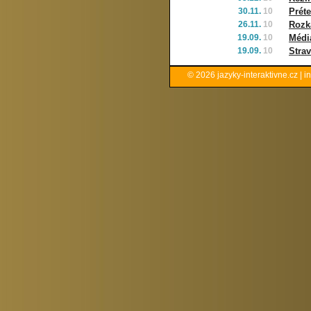
30.11.
10
Prét
26.11.
10
Rozk
19.09.
10
Médi
19.09.
10
Strav
© 2026
jazyky-interaktivne.cz
|
i