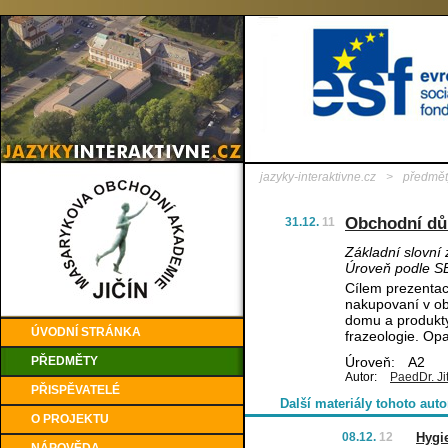
jazyky-interaktivne.cz
>
předmět
Obchodní d
31.12.
11
Základní slovní
Úroveň podle S
Cílem prezentace
nakupovaní v o
domu a produkty
ÚVODNÍ STRÁNKA
frazeologie. Op
PŘEDMĚTY
Úroveň:
A2
Autor:
PaedDr. Ji
PŘISPĚVATELÉ
Další materiály tohoto auto
O PROJEKTU
08.12.
12
Hygi