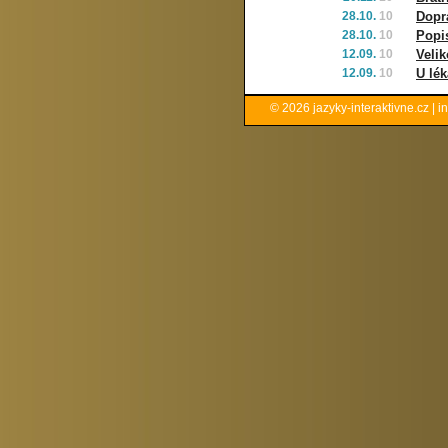
28.10.
10
Dopr
28.10.
10
Popi
12.09.
10
Veli
12.09.
10
U lék
© 2026
jazyky-interaktivne.cz
|
i