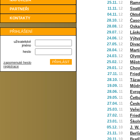
NÁPOVĚDA
25.11.
12
Ramm
11.11.
12
Svat
PARTNEŘI
04.11.
12
Okto
KONTAKTY
28.10.
12
Časo
28.08.
12
Oska
PŘIHLÁŠENÍ
29.07.
12
Láska
24.06.
12
Výtv
uživatelské
27.05.
12
Diva
jméno
28.04.
12
Marti
heslo
24.03.
12
Olym
25.02.
12
Měst
zapomenuté heslo
registrace
29.01.
12
Chov 
27.11.
11
Frie
28.10.
11
Táza
19.09.
11
Módn
28.06.
11
Evrop
29.05.
11
Četba
27.04.
11
Česk
25.03.
11
Veře
27.02.
11
Fried
23.01.
11
Škol
05.12.
10
J. W
21.11.
10
Berlí
20.11.
10
Brat