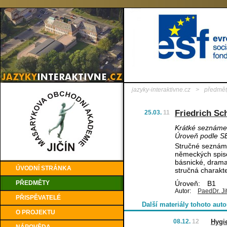
jazyky-interaktivne.cz
>
předmět
Friedrich Sch
25.03.
11
Krátké seznámení
Úroveň podle S
Stručné seznáme
německých spisov
básnické, dramat
ÚVODNÍ STRÁNKA
stručná charakte
PŘEDMĚTY
Úroveň:
B1
Autor:
PaedDr. Ji
PŘISPĚVATELÉ
Další materiály tohoto auto
O PROJEKTU
08.12.
12
Hygi