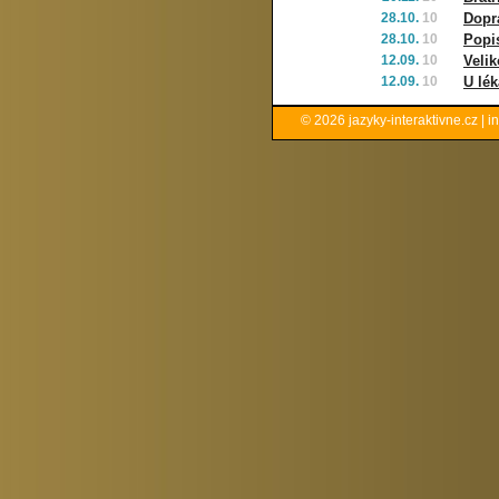
28.10.
10
Dopr
28.10.
10
Popi
12.09.
10
Veli
12.09.
10
U lék
© 2026
jazyky-interaktivne.cz
|
i