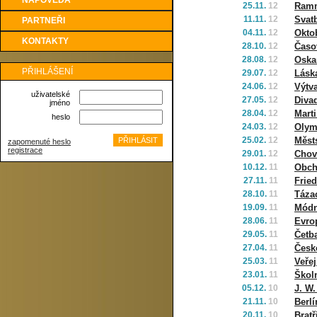
NÁPOVĚDA
25.11.
12
Ramm
11.11.
12
Svat
PARTNEŘI
04.11.
12
Okto
KONTAKTY
28.10.
12
Časo
28.08.
12
Oska
PŘIHLÁŠENÍ
29.07.
12
Láska
24.06.
12
Výtv
uživatelské
27.05.
12
Diva
jméno
28.04.
12
Marti
heslo
24.03.
12
Olym
25.02.
12
Měst
zapomenuté heslo
registrace
29.01.
12
Chov 
10.12.
11
Obch
27.11.
11
Frie
28.10.
11
Táza
19.09.
11
Módn
28.06.
11
Evrop
29.05.
11
Četba
27.04.
11
Česk
25.03.
11
Veře
23.01.
11
Škol
05.12.
10
J. W
21.11.
10
Berlí
20.11.
10
Brat