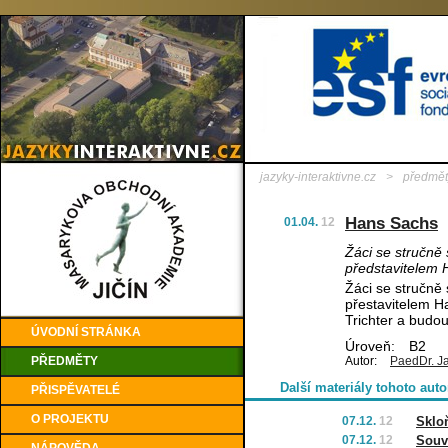
jazyky-interaktivne.cz
>
předmět
Hans Sachs
01.04.
12
Žáci se stručně
představitelem
Žáci se stručně
přestavitelem 
Trichter a budou
ÚVODNÍ STRÁNKA
Úroveň:
B2
PŘEDMĚTY
Autor:
PaedDr. J
Další materiály tohoto auto
PŘISPĚVATELÉ
O PROJEKTU
07.12.
12
Sklo
07.12.
12
Souv