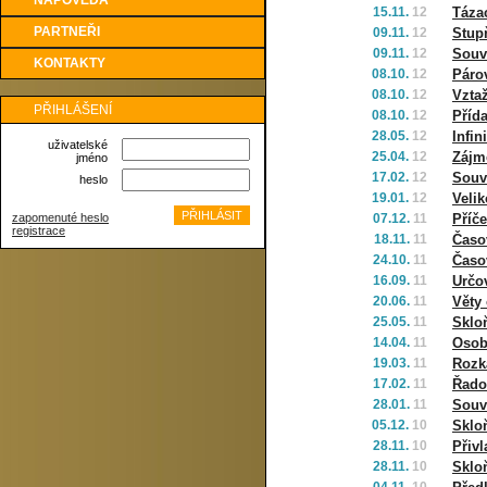
NÁPOVĚDA
15.11.
12
Táza
PARTNEŘI
09.11.
12
Stup
09.11.
12
Souv
KONTAKTY
08.10.
12
Páro
08.10.
12
Vztaž
PŘIHLÁŠENÍ
08.10.
12
Příd
28.05.
12
Infin
uživatelské
25.04.
12
Zájm
jméno
17.02.
12
Souv
heslo
19.01.
12
Veli
zapomenuté heslo
07.12.
11
Příče
registrace
18.11.
11
Časo
24.10.
11
Časo
16.09.
11
Určo
20.06.
11
Věty 
25.05.
11
Sklo
14.04.
11
Osob
19.03.
11
Rozk
17.02.
11
Řado
28.01.
11
Souv
05.12.
10
Sklo
28.11.
10
Přiv
28.11.
10
Sklo