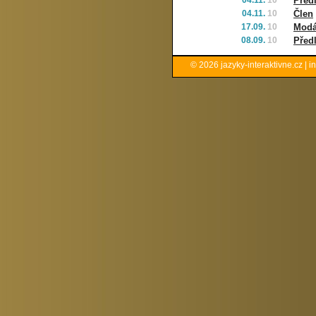
04.11.
10
Před
04.11.
10
Člen
17.09.
10
Modá
08.09.
10
Před
© 2026
jazyky-interaktivne.cz
|
i