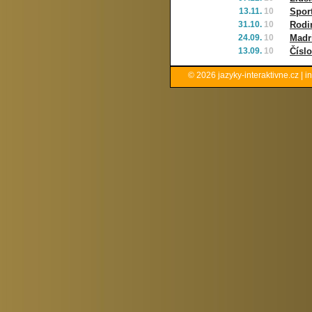
13.11.
10
Spor
31.10.
10
Rodi
24.09.
10
Madr
13.09.
10
Číslo
© 2026
jazyky-interaktivne.cz
|
i