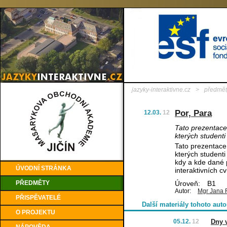
jazyky-interaktivne.cz
>
předmět
Por, Para
12.03.
12
Tato prezentace
kterých student
Tato prezentace
kterých studenti
kdy a kde dané 
ÚVODNÍ STRÁNKA
interaktivních cv
PŘEDMĚTY
Úroveň:
B1
Autor:
Mgr Jana 
PŘISPĚVATELÉ
Další materiály tohoto auto
O PROJEKTU
05.12.
12
Dny 