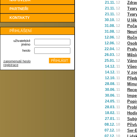
NÁPOVĚDA
21.11.
12
Zdra
21.11.
12
Tvary
PARTNEŘI
21.11.
12
Tvary
KONTAKTY
30.10.
12
U lék
31.08.
12
Poča
PŘIHLÁŠENÍ
31.08.
12
Neur
12.06.
12
Ročn
uživatelské
12.06.
12
Osob
jméno
22.04.
12
Prah
heslo
26.03.
12
Měsí
25.01.
12
Váno
zapomenuté heslo
registrace
14.12.
11
Všeob
14.12.
11
V zo
12.10.
11
Před
28.08.
11
Minu
30.06.
11
Rece
30.06.
11
Impe
24.05.
11
Popi
28.03.
11
Prob
18.02.
11
Hodi
27.01.
11
Subj
08.12.
10
Přiv
07.12.
10
Ser-
07.12.
10
Lidsk