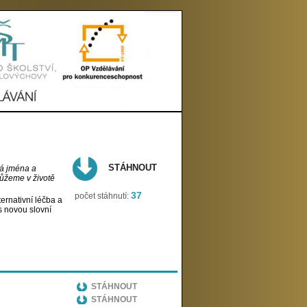
STÁHNOUT
ná jména a
můžeme v životě
37
počet stáhnutí:
ternativní léčba a
s novou slovní
STÁHNOUT
STÁHNOUT