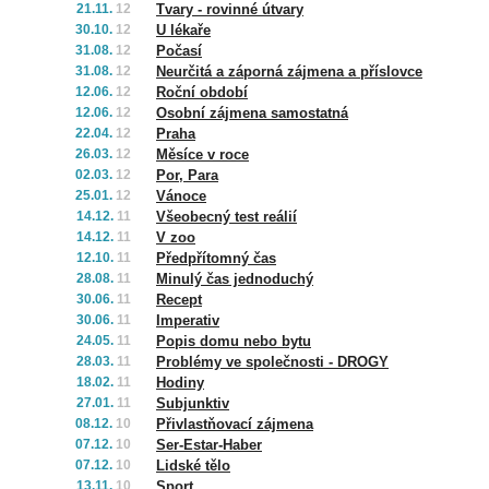
21.11.
12
Tvary - rovinné útvary
30.10.
12
U lékaře
31.08.
12
Počasí
31.08.
12
Neurčitá a záporná zájmena a příslovce
12.06.
12
Roční období
12.06.
12
Osobní zájmena samostatná
22.04.
12
Praha
26.03.
12
Měsíce v roce
02.03.
12
Por, Para
25.01.
12
Vánoce
14.12.
11
Všeobecný test reálií
14.12.
11
V zoo
12.10.
11
Předpřítomný čas
28.08.
11
Minulý čas jednoduchý
30.06.
11
Recept
30.06.
11
Imperativ
24.05.
11
Popis domu nebo bytu
28.03.
11
Problémy ve společnosti - DROGY
18.02.
11
Hodiny
27.01.
11
Subjunktiv
08.12.
10
Přivlastňovací zájmena
07.12.
10
Ser-Estar-Haber
07.12.
10
Lidské tělo
13.11.
10
Sport