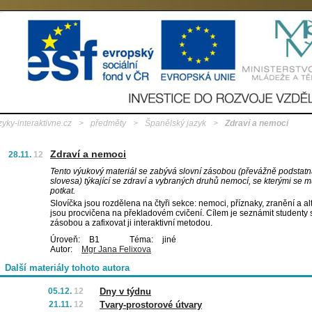
zyky-interaktivne.cz
>
předměty
>
Španělský jazyk
>
Zdraví a nemoci
Zdraví a nemoci
28.11.
12
Tento výukový materiál se zabývá slovní zásobou (převážně podstat
slovesa) týkající se zdraví a vybraných druhů nemocí, se kterými se 
potkat.
Slovíčka jsou rozdělena na čtyři sekce: nemoci, příznaky, zranění a al
jsou procvičena na překladovém cvičení. Cílem je seznámit studenty 
zásobou a zafixovat ji interaktivní metodou.
Úroveň:
B1
Téma:
jiné
Autor:
Mgr Jana Felixova
Další materiály tohoto autora
05.12.
12
Dny v týdnu
21.11.
12
Tvary-prostorové útvary