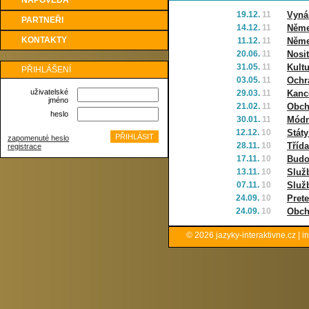
NÁPOVĚDA
19.12.
11
Vyná
PARTNEŘI
14.12.
11
Němec
KONTAKTY
11.12.
11
Němec
20.06.
11
Nosi
31.05.
11
Kultu
PŘIHLÁŠENÍ
03.05.
11
Ochr
uživatelské
29.03.
11
Kanc
jméno
21.02.
11
Obch
heslo
30.01.
11
Módn
12.12.
10
Státy
zapomenuté heslo
28.11.
10
Třída
registrace
17.11.
10
Budo
13.11.
10
Služb
07.11.
10
Služ
24.09.
10
Pret
24.09.
10
Obch
© 2026
jazyky-interaktivne.cz
|
i