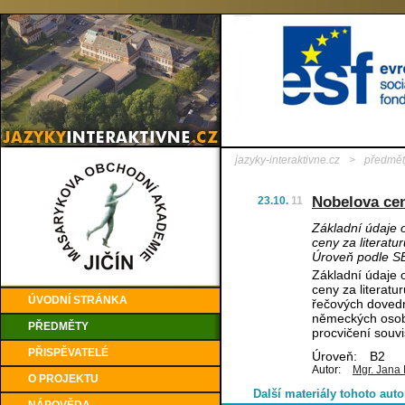
jazyky-interaktivne.cz
>
předmět
Nobelova cen
23.10.
11
Základní údaje 
ceny za literat
Úroveň podle S
Základní údaje 
ceny za literat
ÚVODNÍ STRÁNKA
řečových dovedno
německých osobn
PŘEDMĚTY
procvičení souvi
PŘISPĚVATELÉ
Úroveň:
B2
Autor:
Mgr. Jana
O PROJEKTU
Další materiály tohoto auto