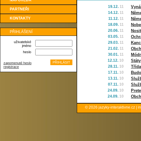
NÁPOVĚDA
19.12.
11
Vyná
PARTNEŘI
14.12.
11
Němec
KONTAKTY
11.12.
11
Němec
18.09.
11
Nobel
20.06.
11
Nosi
PŘIHLÁŠENÍ
03.05.
11
Ochr
uživatelské
29.03.
11
Kanc
jméno
21.02.
11
Obch
heslo
30.01.
11
Módn
12.12.
10
Státy
zapomenuté heslo
28.11.
10
Třída
registrace
17.11.
10
Budo
13.11.
10
Služb
07.11.
10
Služ
24.09.
10
Pret
24.09.
10
Obch
© 2026
jazyky-interaktivne.cz
|
i