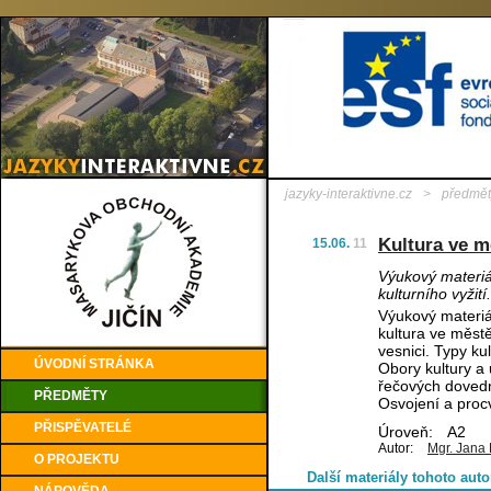
jazyky-interaktivne.cz
>
předmět
Kultura ve m
15.06.
11
Výukový materiá
kulturního vyžit
Výukový materiál
kultura ve městě
vesnici. Typy ku
ÚVODNÍ STRÁNKA
Obory kultury a 
řečových dovedno
PŘEDMĚTY
Osvojení a procv
PŘISPĚVATELÉ
Úroveň:
A2
Autor:
Mgr. Jana
O PROJEKTU
Další materiály tohoto auto