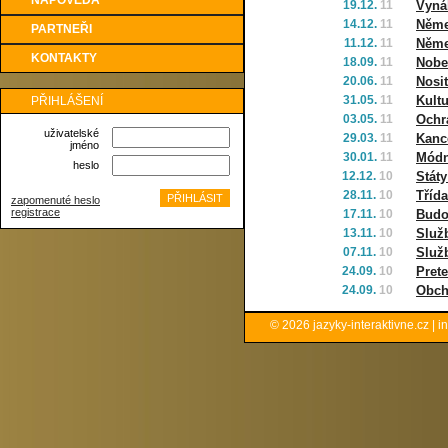
NÁPOVĚDA
19.12.
11
Vyná
14.12.
11
Němec
PARTNEŘI
11.12.
11
Němec
KONTAKTY
18.09.
11
Nobel
20.06.
11
Nosi
31.05.
11
Kultu
PŘIHLÁŠENÍ
03.05.
11
Ochr
uživatelské
29.03.
11
Kanc
jméno
30.01.
11
Módn
heslo
12.12.
10
Státy
28.11.
10
Třída
zapomenuté heslo
registrace
17.11.
10
Budo
13.11.
10
Služb
07.11.
10
Služ
24.09.
10
Pret
24.09.
10
Obch
© 2026
jazyky-interaktivne.cz
|
i