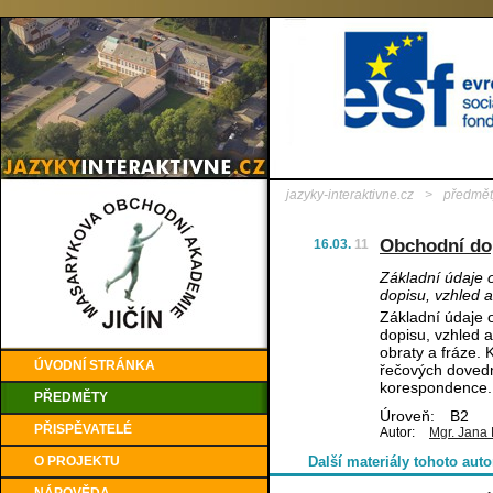
jazyky-interaktivne.cz
>
předmět
Obchodní do
16.03.
11
Základní údaje
dopisu, vzhled 
Základní údaje
dopisu, vzhled 
obraty a fráze. 
ÚVODNÍ STRÁNKA
řečových dovedno
korespondence. O
PŘEDMĚTY
Úroveň:
B2
PŘISPĚVATELÉ
Autor:
Mgr. Jana
O PROJEKTU
Další materiály tohoto auto