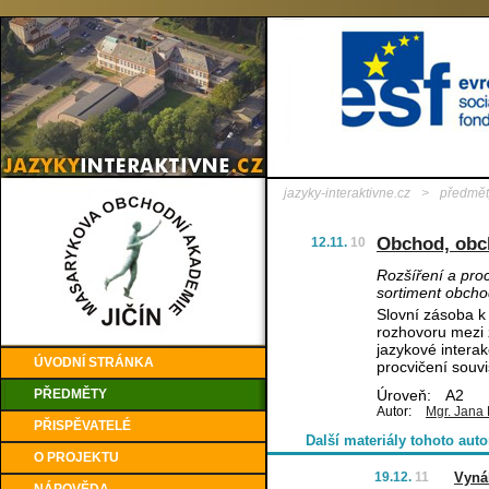
jazyky-interaktivne.cz
>
předmět
Obchod, obc
12.11.
10
Rozšíření a pro
sortiment obch
Slovní zásoba k
rozhovoru mezi 
jazykové interak
ÚVODNÍ STRÁNKA
procvičení souvi
PŘEDMĚTY
Úroveň:
A2
Autor:
Mgr. Jana
PŘISPĚVATELÉ
Další materiály tohoto auto
O PROJEKTU
19.12.
11
Vyná