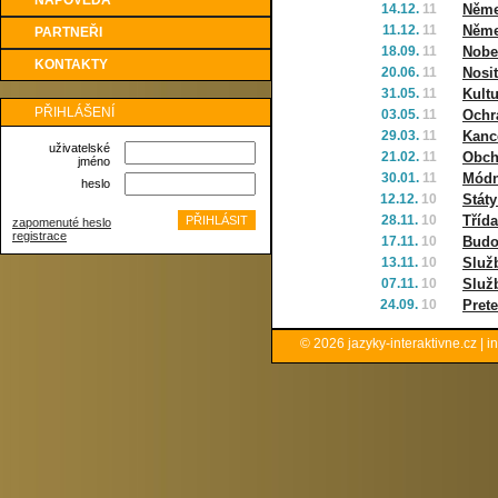
NÁPOVĚDA
14.12.
11
Němec
11.12.
11
Němec
PARTNEŘI
18.09.
11
Nobel
KONTAKTY
20.06.
11
Nosi
31.05.
11
Kultu
PŘIHLÁŠENÍ
03.05.
11
Ochr
29.03.
11
Kanc
uživatelské
21.02.
11
Obch
jméno
30.01.
11
Módn
heslo
12.12.
10
Státy
28.11.
10
Třída
zapomenuté heslo
registrace
17.11.
10
Budo
13.11.
10
Služb
07.11.
10
Služ
24.09.
10
Pret
© 2026
jazyky-interaktivne.cz
|
i