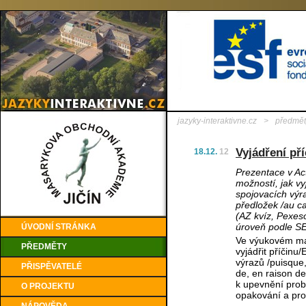
jazyky-interaktivne.cz
>
předmět
Vyjádření pří
18.12.
12
Prezentace v Ac
možností, jak vy
spojovacích výra
předložek /au ca
(AZ kvíz, Pexes
úroveň podle S
ÚVODNÍ STRÁNKA
Ve výukovém mat
PŘEDMĚTY
vyjádřit příčinu
výrazů /puisque,
PŘISPĚVATELÉ
de, en raison de
k upevnění prob
O PROJEKTU
opakování a pro