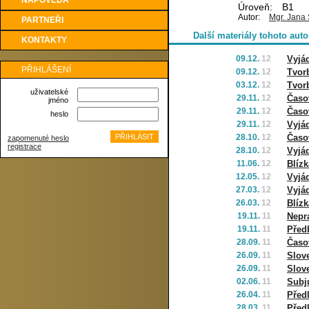
NÁPOVĚDA
Úroveň:
B1
Autor:
Mgr. Jana 
PARTNEŘI
Další materiály tohoto auto
KONTAKTY
09.12.
12
Vyjád
PŘIHLÁŠENÍ
09.12.
12
Tvorb
03.12.
12
Tvorb
uživatelské
29.11.
12
Časo
jméno
29.11.
12
Časo
heslo
29.11.
12
Vyjá
28.10.
12
Časo
zapomenuté heslo
registrace
28.10.
12
Vyjá
11.06.
12
Blíz
12.05.
12
Vyjá
27.03.
12
Vyjád
26.03.
12
Blíz
19.11.
11
Nepra
19.11.
11
Před
28.09.
11
Časo
26.09.
11
Slov
26.09.
11
Slov
02.06.
11
Subj
26.04.
11
Před
28.03.
11
Před