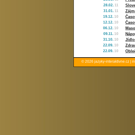
28.02.
11
Slov
31.01.
11
Zájm
19.12.
10
Časov
12.12.
10
Časov
06.12.
10
Maso,
09.11.
10
Nápo
31.10.
10
Jídl
22.09.
10
Zdrav
22.09.
10
Oble
© 2026
jazyky-interaktivne.cz
|
i