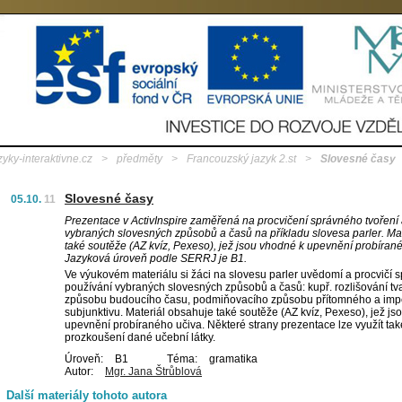
zyky-interaktivne.cz
>
předměty
>
Francouzský jazyk 2.st
>
Slovesné časy
Slovesné časy
05.10.
11
Prezentace v ActivInspire zaměřená na procvičení správného tvoření
vybraných slovesných způsobů a časů na příkladu slovesa parler. Ma
také soutěže (AZ kvíz, Pexeso), jež jsou vhodné k upevnění probíran
Jazyková úroveň podle SERRJ je B1.
Ve výukovém materiálu si žáci na slovesu parler uvědomí a procvičí s
používání vybraných slovesných způsobů a časů: kupř. rozlišování 
způsobu budoucího času, podmiňovacího způsobu přítomného a imper
subjunktivu. Materiál obsahuje také soutěže (AZ kvíz, Pexeso), jež j
upevnění probíraného učiva. Některé strany prezentace lze využít ta
prozkoušení dané učební látky.
Úroveň:
B1
Téma:
gramatika
Autor:
Mgr. Jana Štrůblová
Další materiály tohoto autora