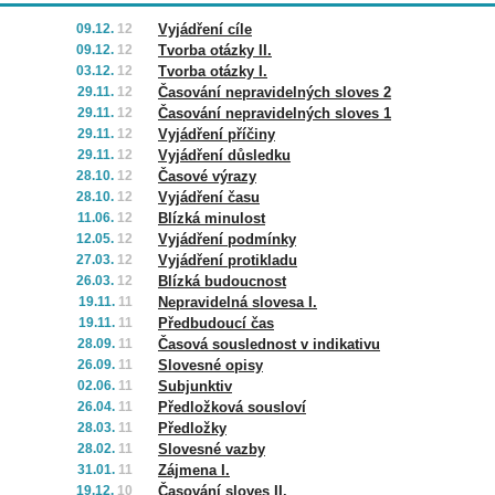
09.12.
12
Vyjádření cíle
09.12.
12
Tvorba otázky II.
03.12.
12
Tvorba otázky I.
29.11.
12
Časování nepravidelných sloves 2
29.11.
12
Časování nepravidelných sloves 1
29.11.
12
Vyjádření příčiny
29.11.
12
Vyjádření důsledku
28.10.
12
Časové výrazy
28.10.
12
Vyjádření času
11.06.
12
Blízká minulost
12.05.
12
Vyjádření podmínky
27.03.
12
Vyjádření protikladu
26.03.
12
Blízká budoucnost
19.11.
11
Nepravidelná slovesa I.
19.11.
11
Předbudoucí čas
28.09.
11
Časová souslednost v indikativu
26.09.
11
Slovesné opisy
02.06.
11
Subjunktiv
26.04.
11
Předložková sousloví
28.03.
11
Předložky
28.02.
11
Slovesné vazby
31.01.
11
Zájmena I.
19.12.
10
Časování sloves II.