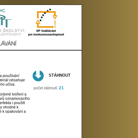
STÁHNOUT
 a používání
teriál obsahuje
ého učiva.
21
počet stáhnutí:
právné tvoření a
tvarů oznamovacího
fekta i použití
sou vhodné k
ké k opakování a