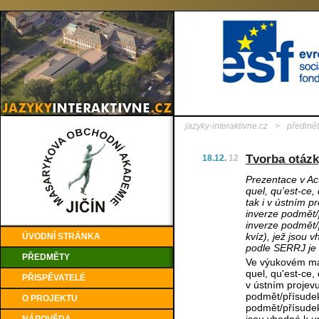
jazyky-interaktivne.cz
>
předmět
Tvorba otázky
18.12.
12
Prezentace v Act
quel, qu'est-ce
tak i v ústním p
inverze podmět/p
inverze podmět/
kvíz), jež jsou
ÚVODNÍ STRÁNKA
podle SERRJ je
PŘEDMĚTY
Ve výukovém mate
quel, qu'est-ce,
PŘISPĚVATELÉ
v ústním projevu
podmět/přísudek.
O PROJEKTU
podmět/přísudek