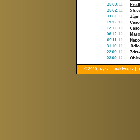
28.03.
11
Před
28.02.
11
Slov
31.01.
11
Zájm
19.12.
10
Časov
12.12.
10
Časov
06.12.
10
Maso,
09.11.
10
Nápo
31.10.
10
Jídl
22.09.
10
Zdrav
22.09.
10
Oble
© 2026
jazyky-interaktivne.cz
|
i