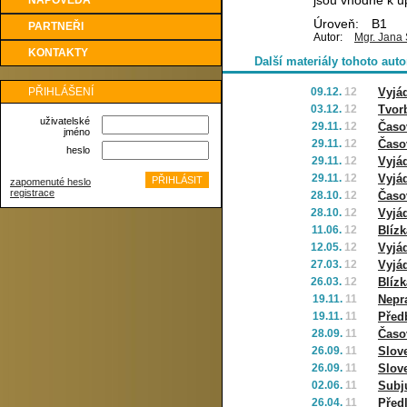
jsou vhodné k u
NÁPOVĚDA
Úroveň:
B1
PARTNEŘI
Autor:
Mgr. Jana 
KONTAKTY
Další materiály tohoto auto
PŘIHLÁŠENÍ
09.12.
12
Vyjád
03.12.
12
Tvorb
uživatelské
29.11.
12
Časo
jméno
29.11.
12
Časo
heslo
29.11.
12
Vyjád
29.11.
12
Vyjá
zapomenuté heslo
registrace
28.10.
12
Časo
28.10.
12
Vyjá
11.06.
12
Blíz
12.05.
12
Vyjá
27.03.
12
Vyjád
26.03.
12
Blíz
19.11.
11
Nepra
19.11.
11
Před
28.09.
11
Časo
26.09.
11
Slov
26.09.
11
Slov
02.06.
11
Subj
26.04.
11
Před