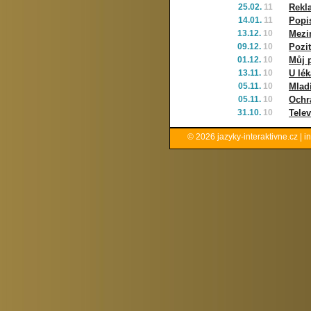
25.02.
11
Rekl
14.01.
11
Popi
13.12.
10
Mezi
09.12.
10
Pozit
01.12.
10
Můj p
13.11.
10
U lék
05.11.
10
Mladí
05.11.
10
Ochr
31.10.
10
Telev
© 2026
jazyky-interaktivne.cz
|
i