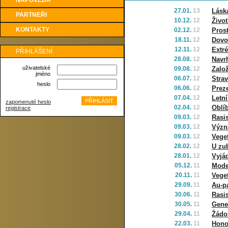
NÁPOVĚDA
27.01.
13
Láska
PARTNEŘI
10.12.
12
Život
KONTAKTY
02.12.
12
Pros
18.11.
12
Dovo
12.11.
12
Extr
PŘIHLÁŠENÍ
28.08.
12
Navr
uživatelské
09.08.
12
Zalo
jméno
06.07.
12
Strav
heslo
06.06.
12
Prez
07.04.
12
Letní
zapomenuté heslo
02.04.
12
Oblí
registrace
09.03.
12
Rasi
09.03.
12
Význ
09.03.
12
Veget
28.02.
12
U zu
28.01.
12
Vyjá
05.12.
11
Mode
20.11.
11
Veget
29.09.
11
Au-p
30.06.
11
Rasi
30.05.
11
Gene
29.04.
11
Žádo
22.03.
11
Hono