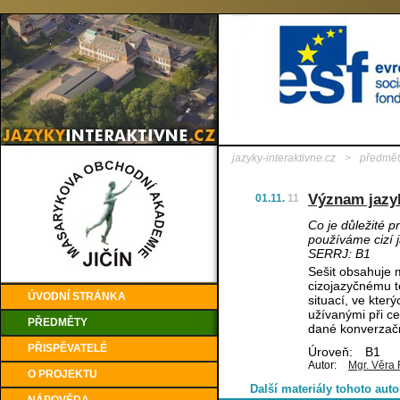
jazyky-interaktivne.cz
>
předmět
Význam jazy
01.11.
11
Co je důležité p
používáme cizí 
SERRJ: B1
Sešit obsahuje m
cizojazyčnému te
ÚVODNÍ STRÁNKA
situací, ve kter
užívanými při c
PŘEDMĚTY
dané konverzačn
PŘISPĚVATELÉ
Úroveň:
B1
Autor:
Mgr. Věra 
O PROJEKTU
Další materiály tohoto auto