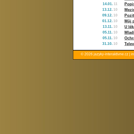
14.01.
11
Popi
13.12.
10
Mezi
09.12.
10
Pozit
01.12.
10
Můj p
13.11.
10
U lék
05.11.
10
Mladí
05.11.
10
Ochr
31.10.
10
Telev
© 2026
jazyky-interaktivne.cz
|
i