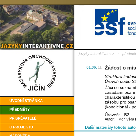
jazyky-interaktivne.cz
>
předmět
Žádost o mís
01.06.
11
Struktura žádost
Úroveň podle S
Žáci se seznámí 
zásadami psaní ž
charakteristikou
ÚVODNÍ STRÁNKA
zásobu pro psaní
(kondicionál - p
PŘEDMĚTY
Úroveň:
B2
PŘISPĚVATELÉ
Autor:
Mgr. Věra 
O PROJEKTU
Další materiály tohoto auto