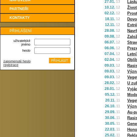
NÁPOVĚDA
27.01.
13
Láska
10.12.
12
Život
PARTNEŘI
02.12.
12
Pros
KONTAKTY
18.11.
12
Dovo
12.11.
12
Extr
28.08.
12
Navr
PŘIHLÁŠENÍ
09.08.
12
Zalo
uživatelské
06.07.
12
Strav
jméno
06.06.
12
Prez
heslo
07.04.
12
Letní
02.04.
12
Oblí
zapomenuté heslo
registrace
09.03.
12
Rasi
09.03.
12
Význ
09.03.
12
Veget
28.02.
12
U zu
28.01.
12
Vyjá
05.12.
11
Mode
20.11.
11
Veget
26.10.
11
Význ
29.09.
11
Au-p
30.06.
11
Rasi
30.05.
11
Gene
22.03.
11
Hono
25.02.
11
Rekl