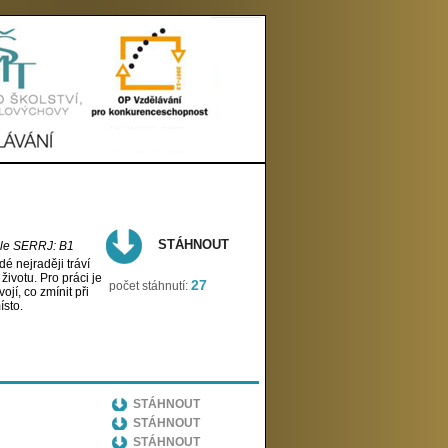
STÁHNOUT
odle SERRJ: B1
é nejraději tráví
životu. Pro práci je
27
počet stáhnutí:
ojí, co zmínit při
ísto.
STÁHNOUT
STÁHNOUT
STÁHNOUT