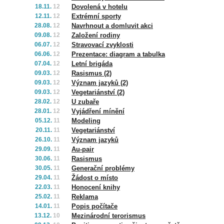
18.11.
12
Dovolená v hotelu
12.11.
12
Extrémní sporty
28.08.
12
Navrhnout a domluvit akci
09.08.
12
Založení rodiny
06.07.
12
Stravovací zvyklosti
06.06.
12
Prezentace: diagram a tabulka
07.04.
12
Letní brigáda
09.03.
12
Rasismus (2)
09.03.
12
Význam jazyků (2)
09.03.
12
Vegetariánství (2)
28.02.
12
U zubaře
28.01.
12
Vyjádření mínění
05.12.
11
Modeling
20.11.
11
Vegetariánství
26.10.
11
Význam jazyků
29.09.
11
Au-pair
30.06.
11
Rasismus
30.05.
11
Generační problémy
29.04.
11
Žádost o místo
22.03.
11
Honocení knihy
25.02.
11
Reklama
14.01.
11
Popis počítače
13.12.
10
Mezinárodní terorismus