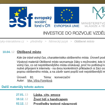
zyky-interaktivne.cz
>
předměty
>
Německý jazyk
>
Oblíbené místo
Oblíbené místo
10.04.
12
Kde lze trávit volný čas, charakteristika oblíbeného místa. Úroveň p
Výukový materiál Oblíbené místo seznamuje žáky s možnostmi, kde lid
volný čas, co od nejoblíbenějšího místa očekávají, proč ho potřebují k 
nutné připojení k internetu - na dvou konkrétních příkladech si žáci osv
popisu oblíbeného místa, a na závěr sami popíší své nejoblíbenější m
Úroveň:
B1
Téma:
konverzační
Autor:
Mgr. Věra Forejtová
Další materiály tohoto autora
27.01.
13
Láska, city, emoce
10.12.
12
Život lidí s handicapem
02.12.
12
Prostředky textové návaznosti