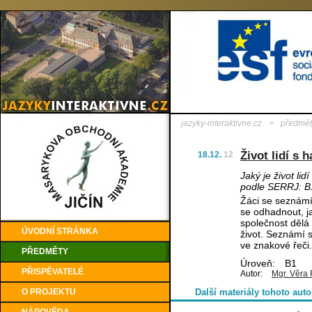
jazyky-interaktivne.cz
>
předmět
Život lidí s
18.12.
12
Jaký je život li
podle SERRJ: B
Žáci se seznámí 
se odhadnout, ja
společnost dělá 
ÚVODNÍ STRÁNKA
život. Seznámí 
ve znakové řeči.
PŘEDMĚTY
Úroveň:
B1
PŘISPĚVATELÉ
Autor:
Mgr. Věra 
O PROJEKTU
Další materiály tohoto auto