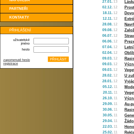
NÁPOVĚDA
27.01.
13
Láska
02.12.
12
Pros
PARTNEŘI
18.11.
12
Dovo
KONTAKTY
12.11.
12
Extr
28.08.
12
Navr
09.08.
12
Zalo
PŘIHLÁŠENÍ
06.07.
12
Strav
uživatelské
06.06.
12
Prez
jméno
07.04.
12
Letní
heslo
02.04.
12
Oblí
09.03.
12
Rasi
zapomenuté heslo
registrace
09.03.
12
Význ
09.03.
12
Veget
28.02.
12
U zu
28.01.
12
Vyjá
05.12.
11
Mode
20.11.
11
Veget
26.10.
11
Význ
29.09.
11
Au-p
30.06.
11
Rasi
30.05.
11
Gene
29.04.
11
Žádo
22.03.
11
Hono
25.02.
11
Rekl