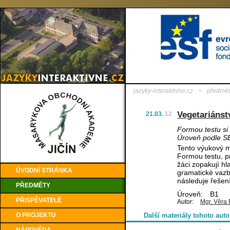
jazyky-interaktivne.cz
>
předmět
Vegetariánstv
21.03.
12
Formou testu si 
Úroveň podle S
Tento výukový m
Formou testu, pr
žáci zopakují hl
ÚVODNÍ STRÁNKA
gramatické vazb
následuje řešení
PŘEDMĚTY
Úroveň:
B1
PŘISPĚVATELÉ
Autor:
Mgr. Věra 
O PROJEKTU
Další materiály tohoto auto