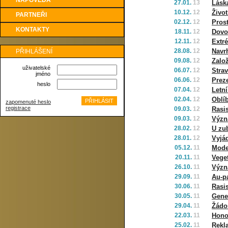
NÁPOVĚDA
27.01.
13
Láska
10.12.
12
Život
PARTNEŘI
02.12.
12
Pros
KONTAKTY
18.11.
12
Dovo
12.11.
12
Extr
28.08.
12
Navr
PŘIHLÁŠENÍ
09.08.
12
Zalo
uživatelské
06.07.
12
Strav
jméno
06.06.
12
Prez
heslo
07.04.
12
Letní
02.04.
12
Oblí
zapomenuté heslo
registrace
09.03.
12
Rasi
09.03.
12
Význ
28.02.
12
U zu
28.01.
12
Vyjá
05.12.
11
Mode
20.11.
11
Veget
26.10.
11
Význ
29.09.
11
Au-p
30.06.
11
Rasi
30.05.
11
Gene
29.04.
11
Žádo
22.03.
11
Hono
25.02.
11
Rekl