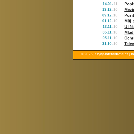
14.01.
11
Popi
13.12.
10
Mezi
09.12.
10
Pozit
01.12.
10
Můj p
13.11.
10
U lék
05.11.
10
Mladí
05.11.
10
Ochr
31.10.
10
Telev
© 2026
jazyky-interaktivne.cz
|
i