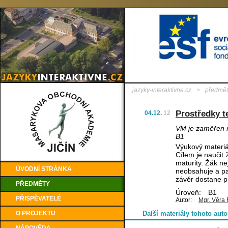
jazyky-interaktivne.cz
>
předmět
Prostředky t
04.12.
12
VM je zaměřen n
B1
Výukový materiá
Cílem je naučit
maturity. Žák n
ÚVODNÍ STRÁNKA
neobsahuje a pa
závěr dostane pů
PŘEDMĚTY
Úroveň:
B1
PŘISPĚVATELÉ
Autor:
Mgr. Věra 
O PROJEKTU
Další materiály tohoto auto