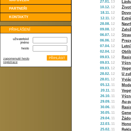
NÁPOVĚDA
27.01.
13
Láska
10.12.
12
Život
PARTNEŘI
18.11.
12
Dovo
KONTAKTY
12.11.
12
Extr
28.08.
12
Navr
09.08.
12
Zalo
PŘIHLÁŠENÍ
06.07.
12
Strav
uživatelské
06.06.
12
Prez
jméno
07.04.
12
Letní
heslo
02.04.
12
Oblí
09.03.
12
Rasi
zapomenuté heslo
registrace
09.03.
12
Význ
09.03.
12
Veget
28.02.
12
U zu
28.01.
12
Vyjá
05.12.
11
Mode
20.11.
11
Veget
26.10.
11
Význ
29.09.
11
Au-p
30.06.
11
Rasi
30.05.
11
Gene
29.04.
11
Žádo
22.03.
11
Hono
25.02.
11
Rekl