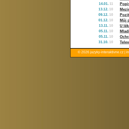
14.01.
11
Popi
13.12.
10
Mezi
09.12.
10
Pozit
01.12.
10
Můj p
13.11.
10
U lék
05.11.
10
Mladí
05.11.
10
Ochr
31.10.
10
Telev
© 2026
jazyky-interaktivne.cz
|
i