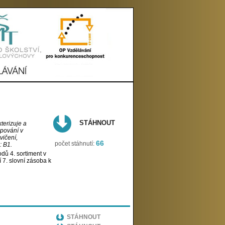
STÁHNOUT
terizuje a
upování v
vičení,
66
počet stáhnutí:
: B1.
dů 4. sortiment v
 7. slovní zásoba k
STÁHNOUT