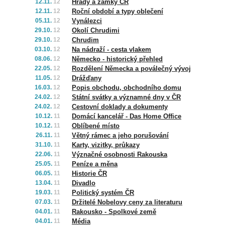
12.11.
12
Hrady a zámky ČR
12.11.
12
Roční období a typy oblečení
05.11.
12
Vynálezci
29.10.
12
Okolí Chrudimi
29.10.
12
Chrudim
03.10.
12
Na nádraží - cesta vlakem
08.06.
12
Německo - historický přehled
22.05.
12
Rozdělení Německa a poválečný vývoj
11.05.
12
Drážďany
16.03.
12
Popis obchodu, obchodního domu
24.02.
12
Státní svátky a významné dny v ČR
24.02.
12
Cestovní doklady a dokumenty
10.12.
11
Domácí kancelář - Das Home Office
10.12.
11
Oblíbené místo
26.11.
11
Větný rámec a jeho porušování
31.10.
11
Karty, vizitky, průkazy
22.06.
11
Význačné osobnosti Rakouska
25.05.
11
Peníze a měna
06.05.
11
Historie ČR
13.04.
11
Divadlo
19.03.
11
Politický systém ČR
07.03.
11
Držitelé Nobelovy ceny za literaturu
04.01.
11
Rakousko - Spolkové země
04.01.
11
Média