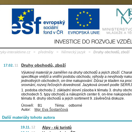
zyky-interaktivne.cz
>
předměty
>
Německý jazyk
>
Druhy obchodů, zboží
Druhy obchodů, zboží
17.02.
11
Výukový materiál je zaměřen na druhy obchodů a jejich zboží. Charak
specifikuje vnější a vnitřní podobu obchodu, výhody a nevýhody nak
jednotlivých obchodech, on-line nakupování. Důraz je kladen na proc
srovnání, rozvoj řečových dovedností. Jazyková úroveň podle SERRJ
1. podoba obchodu 2. základní slovní zásoba k tématu 3. druhy obcho
obchodech 5. typy obchodů a nákupních center 6. on-line nakupování
tématu 8. druhy obchodů a jejich sortiment 9. závěrečná diskuze.
Úroveň:
B1
Téma:
odborné
Autor:
Mgr. Eva Šostaričová
Další materiály tohoto autora
19.11.
12
Alpy - ráj turistů