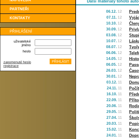
NÁPOVĚDA
Další materiály tohoto auto
PARTNEŘI
06.12.
12
Pred
07.11.
12
Vyjá
KONTAKTY
10.10.
12
Člen
30.09.
12
Priv
PŘIHLÁŠENÍ
03.08.
12
Stup
10.07.
12
Láska
uživatelské
jméno
08.07.
12
Tvoř
heslo
06.06.
12
Tele
14.05.
12
Histo
zapomenuté heslo
06.05.
12
Pass
registrace
26.03.
12
Časo
30.01.
12
Nepr
03.12.
11
Domá
24.11.
11
Počít
16.10.
11
Před
22.09.
11
Přít
20.06.
11
Rodi
29.05.
11
Polit
27.04.
11
Škol
20.03.
11
Popi
15.02.
11
Konc
24.01.
11
Dopr