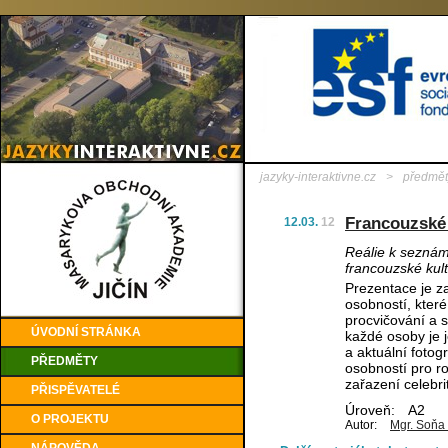
jazyky-interaktivne.cz
>
předmět
Francouzské 
12.03.
12
Reálie k seznám
francouzské kul
Prezentace je z
osobností, které
procvičování a s
ÚVODNÍ STRÁNKA
každé osoby je 
a aktuální fotog
PŘEDMĚTY
osobností pro ro
zařazení celebri
PŘISPĚVATELÉ
Úroveň:
A2
O PROJEKTU
Autor:
Mgr. Soňa