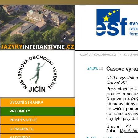
jazyky-interaktivne.cz
>
předmět
Časové výra
24.04.
12
Užití a vysvětle
Úroveň A2.
Prezentace je z
jsou ve francouz
Nejprve je každý
ÚVODNÍ STRÁNKA
němu uvedeny pří
procvičují pomoc
PŘEDMĚTY
do francouzštiny
dají tyto jevy dá
PŘISPĚVATELÉ
Úroveň:
A2
O PROJEKTU
Autor:
Mgr. Soňa