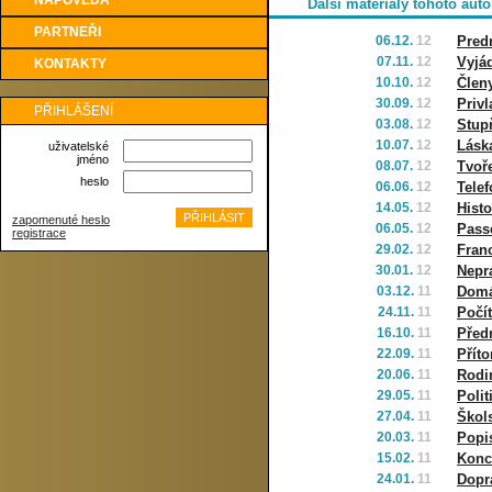
NÁPOVĚDA
Další materiály tohoto auto
PARTNEŘI
06.12.
12
Pred
07.11.
12
Vyjá
KONTAKTY
10.10.
12
Člen
30.09.
12
Priv
PŘIHLÁŠENÍ
03.08.
12
Stup
10.07.
12
Láska
uživatelské
jméno
08.07.
12
Tvoř
heslo
06.06.
12
Tele
14.05.
12
Histo
zapomenuté heslo
06.05.
12
Pass
registrace
29.02.
12
Fran
30.01.
12
Nepr
03.12.
11
Domá
24.11.
11
Počít
16.10.
11
Před
22.09.
11
Přít
20.06.
11
Rodi
29.05.
11
Polit
27.04.
11
Škol
20.03.
11
Popi
15.02.
11
Konc
24.01.
11
Dopr