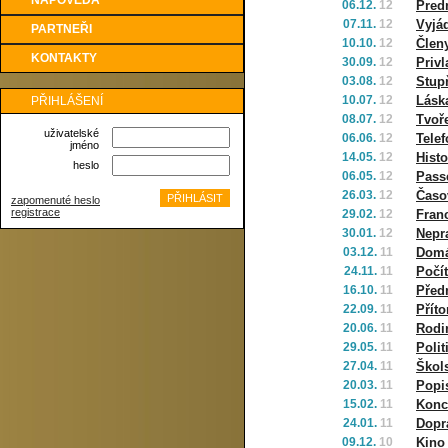
NÁPOVĚDA
06.12.
12
Pred
07.11.
12
Vyjá
PARTNEŘI
10.10.
12
Člen
KONTAKTY
30.09.
12
Priv
03.08.
12
Stup
10.07.
12
Láska
PŘIHLÁŠENÍ
08.07.
12
Tvoř
uživatelské
06.06.
12
Tele
jméno
14.05.
12
Histo
heslo
06.05.
12
Pass
26.03.
12
Časo
zapomenuté heslo
registrace
29.02.
12
Fran
30.01.
12
Nepr
03.12.
11
Domá
24.11.
11
Počít
16.10.
11
Před
22.09.
11
Přít
20.06.
11
Rodi
29.05.
11
Polit
27.04.
11
Škol
20.03.
11
Popi
15.02.
11
Konc
24.01.
11
Dopr
09.12.
10
Kino