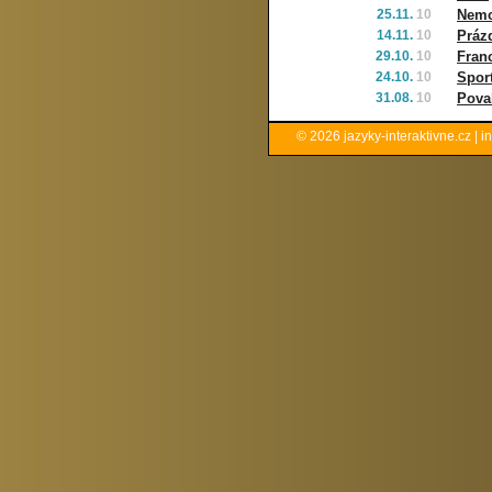
25.11.
10
Nemoc
14.11.
10
Práz
29.10.
10
Fran
24.10.
10
Sport
31.08.
10
Pova
© 2026
jazyky-interaktivne.cz
|
i