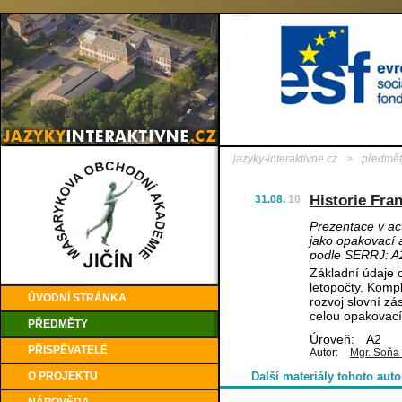
jazyky-interaktivne.cz
>
předmět
Historie Fra
31.08.
10
Prezentace v ac
jako opakovací a
podle SERRJ: A
Základní údaje o
letopočty. Komp
ÚVODNÍ STRÁNKA
rozvoj slovní zá
celou opakovací 
PŘEDMĚTY
Úroveň:
A2
PŘISPĚVATELÉ
Autor:
Mgr. Soňa
O PROJEKTU
Další materiály tohoto auto