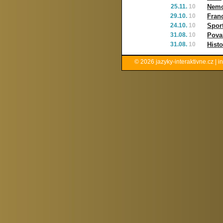
25.11.
10
Nemoc
29.10.
10
Fran
24.10.
10
Sport
31.08.
10
Pova
31.08.
10
Histo
© 2026
jazyky-interaktivne.cz
|
i