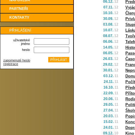
NÁPOVĚDA
06.12.
12
Pred
07.11.
12
Vyjá
PARTNEŘI
10.10.
12
Člen
KONTAKTY
30.09.
12
Priv
03.08.
12
Stup
10.07.
12
Láska
PŘIHLÁŠENÍ
08.07.
12
Tvoř
uživatelské
06.06.
12
Tele
jméno
14.05.
12
Histo
heslo
06.05.
12
Pass
26.03.
12
Časo
zapomenuté heslo
registrace
29.02.
12
Fran
30.01.
12
Nepr
03.12.
11
Domá
24.11.
11
Počít
16.10.
11
Před
22.09.
11
Přít
20.06.
11
Rodi
29.05.
11
Polit
27.04.
11
Škol
20.03.
11
Popi
15.02.
11
Konc
24.01.
11
Dopr
09.12.
10
Kino