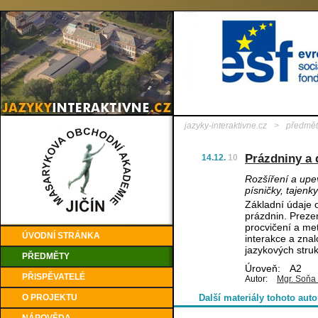
jazyky-interaktivne.cz
>
předmět
Prázdniny a 
14.12.
10
Rozšíření a upe
písničky, tajenk
Základní údaje 
prázdnin. Preze
procvičení a me
ÚVODNÍ STRÁNKA
interakce a znal
jazykových struk
PŘEDMĚTY
Úroveň:
A2
PŘISPĚVATELÉ
Autor:
Mgr. Soňa
O PROJEKTU
Další materiály tohoto auto