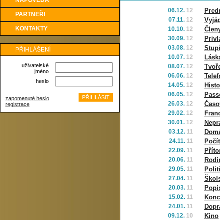
NÁPOVĚDA
06.12.
12
Pred
PARTNEŘI
07.11.
12
Vyjá
KONTAKTY
10.10.
12
Člen
30.09.
12
Priv
03.08.
12
Stup
PŘIHLÁŠENÍ
10.07.
12
Láska
uživatelské
08.07.
12
Tvoř
jméno
06.06.
12
Tele
heslo
14.05.
12
Histo
06.05.
12
Pass
zapomenuté heslo
26.03.
12
Časo
registrace
29.02.
12
Fran
30.01.
12
Nepr
03.12.
11
Domá
24.11.
11
Počít
22.09.
11
Přít
20.06.
11
Rodi
29.05.
11
Polit
27.04.
11
Škol
20.03.
11
Popi
15.02.
11
Konc
24.01.
11
Dopr
09.12.
10
Kino