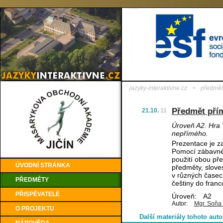
jazyky-interaktivne.cz
>
předmět
Předmět pří
21.10.
11
Úroveň A2. Hra "
nepřímého.
Prezentace je 
Pomocí zábavné h
použití obou př
ÚVODNÍ STRÁNKA
předměty, slove
v různých časec
PŘEDMĚTY
češtiny do franc
PŘISPĚVATELÉ
Úroveň:
A2
Autor:
Mgr. Soňa
O PROJEKTU
Další materiály tohoto auto