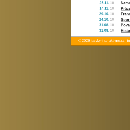
25.11.
10
Nemoc
14.11.
10
Práz
29.10.
10
Fran
24.10.
10
Sport
31.08.
10
Pova
31.08.
10
Histo
© 2026
jazyky-interaktivne.cz
|
i